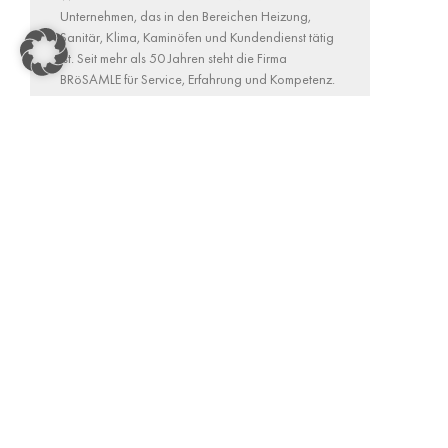
Unternehmen, das in den Bereichen Heizung,
Sanitär, Klima, Kaminöfen und Kundendienst tätig
ist. Seit mehr als 50 Jahren steht die Firma
BRöSAMLE für Service, Erfahrung und Kompetenz.
Gemeinsam mit unseren engagierten,
qualifizierten und zufriedenen Mitarbeiterinnen
und Mitarbeitern arbeiten wir jeden Tag Hand in
Hand, um ein bestmögliches Ergebnis für unsere
Kunden zu erzielen. Dadurch erweitert sich unser
Kundenstamm ständig.
MEHR ERFAHREN »
11. Dezember 2024
Anschrift
Öf