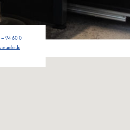
 – 94 60 0
oesamle.de